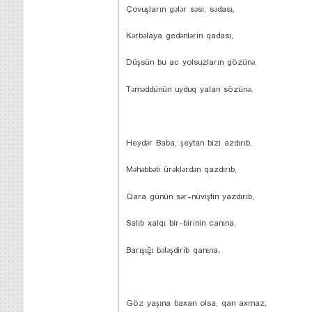
Çovuşların gələr səsi, sədası,
Kərbəlaya gedənlərin qadası,
Düşsün bu ac yolsuzların gözünə,
Təməddünün uyduq yalan sözünə.
Heydər Baba, şeytan bizi azdırıb,
Məhəbbəti ürəklərdən qazdırıb,
Qara günün sər-nüviştin yazdırıb,
Salıb xalqı bir-birinin canına,
Barışığı bələşdirib qanına.
Göz yaşına baxan olsa, qan axmaz,