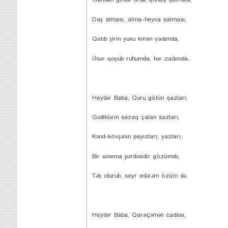
Gahdan gedib orda qonaq qalması,
Daş atması, alma-heyva salması,
Qalıb şirin yuxu kimin yadımda,
Əsər qoyub ruhumda, hər zadımda.
Heydər Baba, Quru gölün qazları,
Gədiklərin sazaq çalan sazları,
Kənd-kövşənin payızları, yazları,
Bir sinema pərdəsidir gözümdə,
Tək oturub, seyr edərəm özüm də.
Heydər Baba, Qaraçəmən cadası,