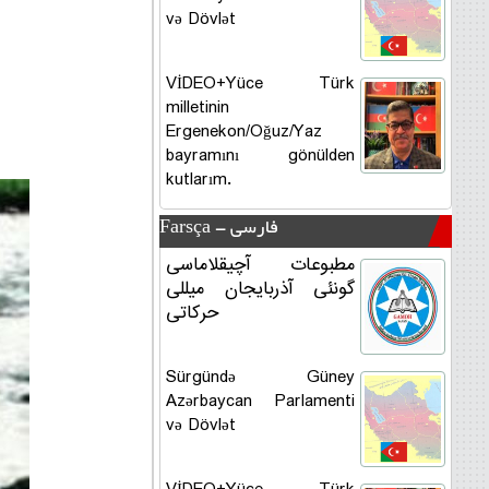
və Dövlət
VİDEO+Yüce Türk
milletinin
Ergenekon/Oğuz/Yaz
bayramını gönülden
kutlarım.
Farsça - فارسی
مطبوعات آچیقلاماسی
گونئی آذربایجان میللی
حرکاتی
Sürgündə Güney
Azərbaycan Parlamenti
və Dövlət