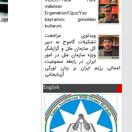
VİDEO+Yüce Türk
milletinin
Ergenekon/Oğuz/Yaz
bayramını gönülden
kutlarım.
ویدئوی مراجعت
تشکیلات گاموح به دبیر
کل سازمان ملل و گزارشگر
ویژه سازمان ملل در امور
ایران در رابطه ممنوعیت
اعمالی رژیم ایران بر زبان تورکی
آزربایجانی
English