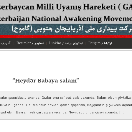
İletişim / ارتباط
Linklər / لینکهای مرتبط
Resimler / تصاویر
آذربایجان جنوبی
“Heydər Babaya salam”
 sular şaqqıldayıb axanda, Qızlar ona səf bağlayıb baxanda, Salam olsun şövkətizə,
liklərin uçanda, Göl dibindən dovşan qalxıb qaçanda, Bağçaların çiçəklənib açand
 şad elə. Bayram yeli çardaqları yıxanda, Novruzgülü, qarçiçəyi çıxanda, […]