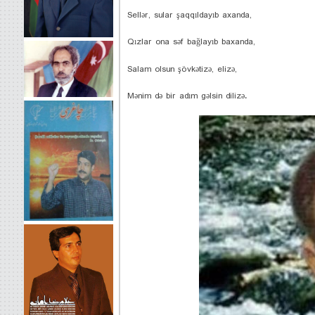
Sellər, sular şaqqıldayıb axanda,
Qızlar ona səf bağlayıb baxanda,
Salam olsun şövkətizə, elizə,
Mənim də bir adım gəlsin dilizə.