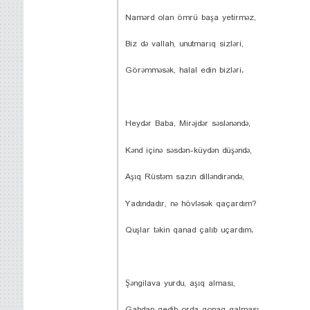
Namərd olan ömrü başa yetirməz,
Biz də vallah, unutmarıq sizləri,
Görəmməsək, halal edin bizləri.
Heydər Baba, Mirəjdər səslənəndə,
Kənd içinə səsdən-küydən düşəndə,
Aşıq Rüstəm sazın dilləndirəndə,
Yadındadır, nə hövləsək qaçardım?
Quşlar təkin qanad çalıb uçardım.
Şəngilava yurdu, aşıq alması,