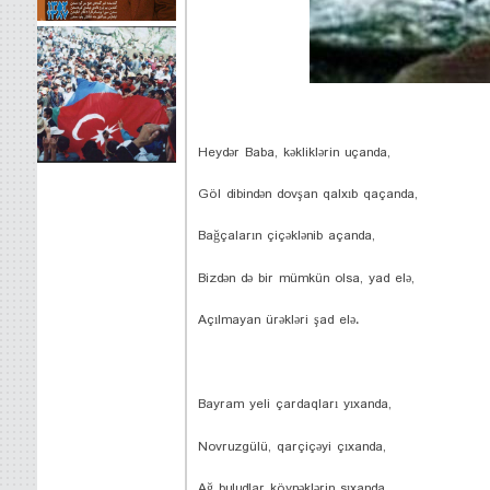
Heydər Baba, kəkliklərin uçanda,
Göl dibindən dovşan qalxıb qaçanda,
Bağçaların çiçəklənib açanda,
Bizdən də bir mümkün olsa, yad elə,
Açılmayan ürəkləri şad elə.
Bayram yeli çardaqları yıxanda,
Novruzgülü, qarçiçəyi çıxanda,
Ağ buludlar köynəklərin sıxanda,