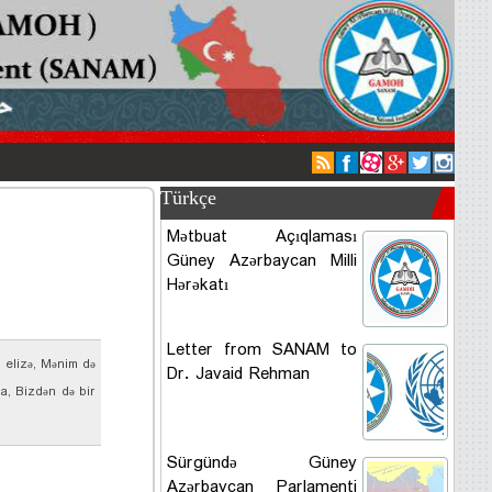
Türkçe
Mətbuat Açıqlaması
Güney Azərbaycan Milli
Hərəkatı
Letter from SANAM to
 elizə, Mənim də
Dr. Javaid Rehman
a, Bizdən də bir
Sürgündə Güney
Azərbaycan Parlamenti