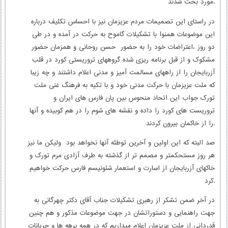
مورد بحث شدند.
در راستای این تصمیمات مردم عزیزمان نیز با احساس تکلیف درباره
این موضوعات همنوا با تشکیلات گاموح به حرکت در آمده و در طی
دو روز ،اعتراضات خود را به حضور حسن روحانی و همزمان حضور
مشکوک و از قبل برنامه ریزی شده گروههای تروریستی کورد در قلب
آزربایجان را از راههای مسالمت آمیز و مدنی اعلام داشتند و چه زیبا
که ملت عزیزمان با حرکت مدنی خود و با تکیه به فرهنگ غنی ملت
تورک جواب این اتحاد منحوس بین پان فارس های ایران و
تروریست های کورد را داده و نقشه های شوم را در هم کوبیده و آنها
را از خاکمان بیرون کردند.
صد البته که این اولین و آخرین توطئه آنها نخواهد بود ولیکن ما نیز
هر روز مستحکمتر و مصمم تر از گذشته به طرف آزادی مرم تورک و
خاکهای آزربایجان از اسارت و استعمار شئونیسم فارس حرکت خواهیم
کرد.
در آخر ضمن تشکر از رهبری تشکیلات جناب آقای دکتر چهرگانی به
جهت راهنمایی و دستوراتشان در جهت موضوعات مذکور و هم چنین
قدردانی از ملت عزیزمان اعلام میداریم که در همه برهه ها و جریانات