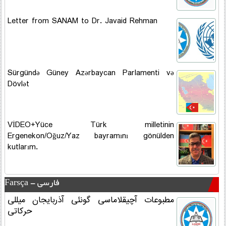
Letter from SANAM to Dr. Javaid Rehman
Sürgündə Güney Azərbaycan Parlamenti və
Dövlət
VİDEO+Yüce Türk milletinin
Ergenekon/Oğuz/Yaz bayramını gönülden
kutlarım.
Farsça - فارسی
مطبوعات آچیقلاماسی گونئی آذربایجان میللی
حرکاتی