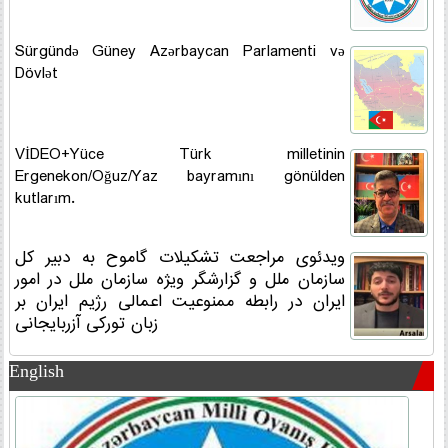
Sürgündə Güney Azərbaycan Parlamenti və
Dövlət
VİDEO+Yüce Türk milletinin
Ergenekon/Oğuz/Yaz bayramını gönülden
kutlarım.
ویدئوی مراجعت تشکیلات گاموح به دبیر کل
سازمان ملل و گزارشگر ویژه سازمان ملل در امور
ایران در رابطه ممنوعیت اعمالی رژیم ایران بر
زبان تورکی آزربایجانی
English