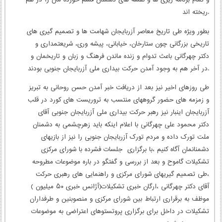
و تمام برنامه ریزی ها و نقشه های دشمنان قسم خورده مان را در هم
ریخته اند.
بطور ویژه طی تاریخ معاصر آزربایجان شهامت ها و تصمیم گیری های
تاریخی بزرگانی چون ستارخان، خیابانی، پیشه وری، شریعتمداری و
دکتر چهرگانی باعث تدوام و‌ زنده ماندن فرهنگ و زبان و تاریخمان و
در آخر هم به وجود آمدن حرکت بیداری ملی آزربایجان جنوبی بودند.
طی روزهای اخیر نیز بعد از دریافت خبر آمدن حسن روحانی به تبریز
و زمزمه های حضور گروههای منتسب به تروریست های کورد در قلب
آزربایجان اینبار نیز رهبر حرکت بیداری ملی آزربایجان جنوبی آقای
دکتر محمود علی چهرگانی با اعلام اینکه باید زهرچشمی به دشمنان
ملت تورک داده و مردم تورک آزربایجان جنوبی را نیز از بازیهای
دشمنانمان آگاه کنیم ،با برگزاری جلسات فشرده با شورای مرکزی
تشکیلات گاموح و بعد از بررسی و گفتگو در باره موضوعات مطروحه
،طی تصمیم گیریهای شورای مرکزی و راهنمایی های رهبری حرکت
آقای دکتر چهرگانی ،ارگان خبری تشکیلات(آژانس خبری ۵۰ میلیون )
موظف به برقراری ارتباط بین شورای مرکزی و منصوبنین و طرفداران
تشکیلات در داخل برای برگزاری پروتستوهای اعتراضی به موضوعات